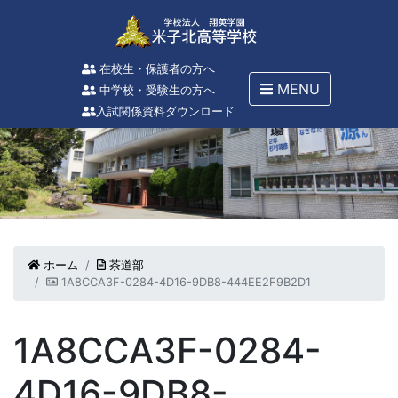
在校生・保護者の方へ
MENU
中学校・受験生の方へ
入試関係資料ダウンロード
ホーム
茶道部
1A8CCA3F-0284-4D16-9DB8-444EE2F9B2D1
1A8CCA3F-0284-
4D16-9DB8-