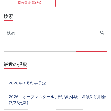
稿
操練習場 落成式
ナ
検索
ビ
ゲ
Search
ー
シ
ョ
最近の投稿
ン
2026年 8月行事予定
2026 オープンスクール、部活動体験、看護科説明会
(7/23更新)