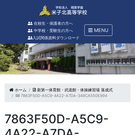
在校生・保護者の方へ
MENU
中学校・受験生の方へ
入試関係資料ダウンロード
ホーム
新第一体育館・武道館・体操練習場 落成式
7863F50D-A5C9-4A22-A7DA-349CA550E994
7863F50D-A5C9-
4A22-A7DA-