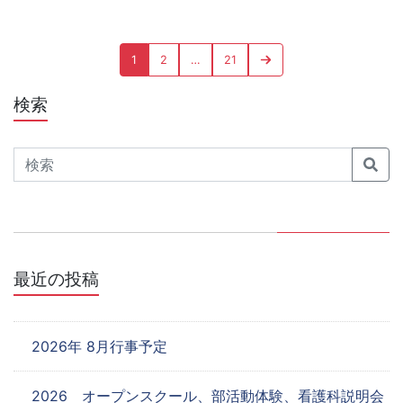
投
Page
Page
Page
Next
1
2
…
21
稿
page
の
検索
ペ
Search
ー
ジ
送
り
最近の投稿
2026年 8月行事予定
2026 オープンスクール、部活動体験、看護科説明会