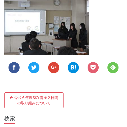
投
令和６年度SKY講座２日間
稿
の取り組みについて
ナ
検索
ビ