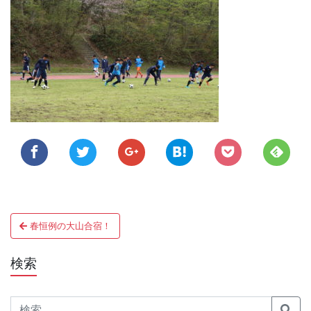
投
春恒例の大山合宿！
稿
ナ
検索
ビ
Search