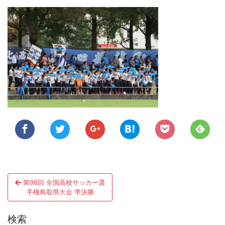
投
第98回 全国高校サッカー選
稿
手権鳥取県大会 準決勝
ナ
検索