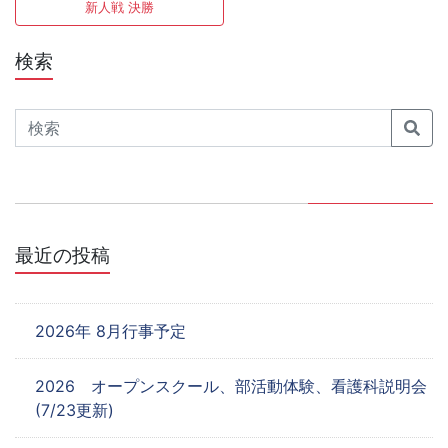
稿
新人戦 決勝
ナ
検索
ビ
ゲ
Search
ー
シ
ョ
最近の投稿
ン
2026年 8月行事予定
2026 オープンスクール、部活動体験、看護科説明会
(7/23更新)