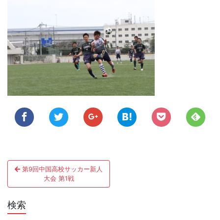
投
第9回中国高校サッカー新人
稿
大会 第1戦
ナ
検索
ビ