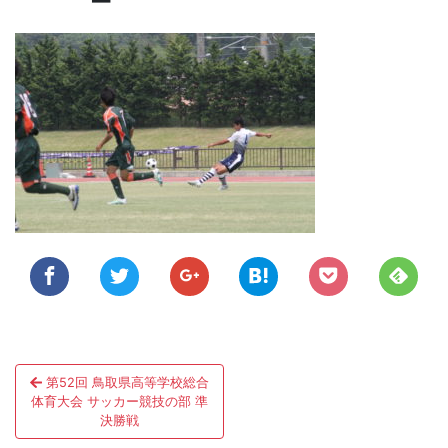
投
第52回 鳥取県高等学校総合
稿
体育大会 サッカー競技の部 準
決勝戦
ナ