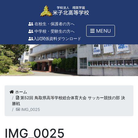
在校生・保護者の方へ
MENU
中学校・受験生の方へ
入試関係資料ダウンロード
ホーム
第52回 鳥取県高等学校総合体育大会 サッカー競技の部 決
勝戦
IMG_0025
IMG_0025