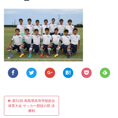
投
第52回 鳥取県高等学校総合
稿
体育大会 サッカー競技の部 決
勝戦
ナ