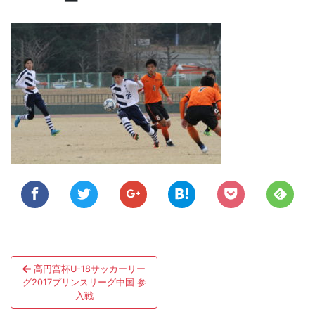
投
高円宮杯U-18サッカーリー
稿
グ2017プリンスリーグ中国 参
入戦
ナ