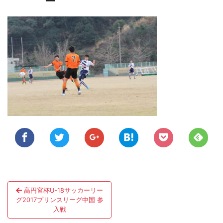
投
高円宮杯U-18サッカーリー
稿
グ2017プリンスリーグ中国 参
入戦
ナ