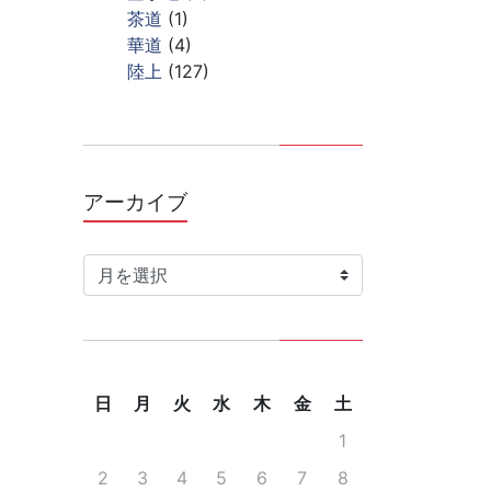
茶道
(1)
華道
(4)
陸上
(127)
アーカイブ
ア
ー
カ
イ
ブ
日
月
火
水
木
金
土
1
2
3
4
5
6
7
8