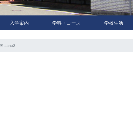
入学案内
学科・コース
学校生活
sano3