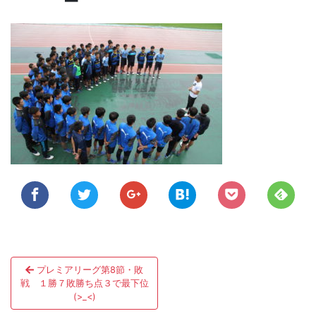
投
プレミアリーグ第8節・敗
稿
戦 １勝７敗勝ち点３で最下位
(>_<)
ナ