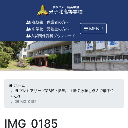
在校生・保護者の方へ
MENU
中学校・受験生の方へ
入試関係資料ダウンロード
ホーム
プレミアリーグ第8節・敗戦 １勝７敗勝ち点３で最下位
(>_<)
IMG_0185
IMG_0185