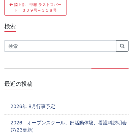
陸上部 部報 ラストスパー
稿
ト ３０９号～３１８号
ナ
検索
ビ
ゲ
Search
ー
シ
ョ
最近の投稿
ン
2026年 8月行事予定
2026 オープンスクール、部活動体験、看護科説明会
(7/23更新)