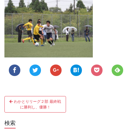
投
わかとりリーグ２部 最終戦
稿
に勝利し、優勝！
ナ
検索
ビ