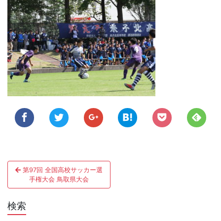
投
第97回 全国高校サッカー選
稿
手権大会 鳥取県大会
ナ
検索
ビ