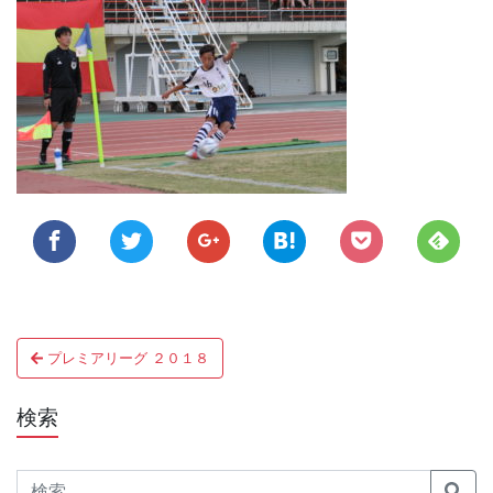
投
プレミアリーグ ２０１８
稿
ナ
検索
ビ
Search