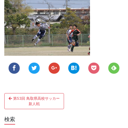
投
第53回 鳥取県高校サッカー
稿
新人戦
ナ
検索
ビ