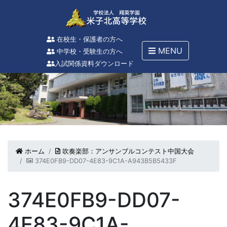
在校生・保護者の方へ
MENU
中学校・受験生の方へ
入試関係資料ダウンロード
ホーム
吹奏楽部：アンサンブルコンテスト中国大会
374E0FB9-DD07-4E83-9C1A-A943B5B5433F
374E0FB9-DD07-
4E83-9C1A-