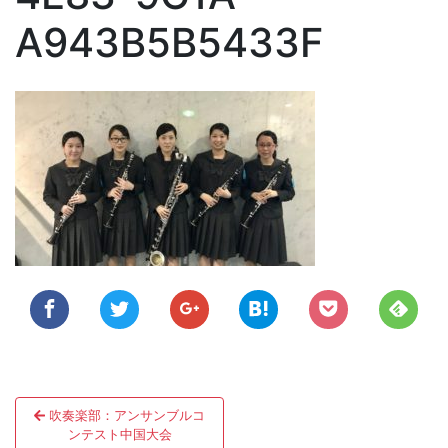
A943B5B5433F
投
吹奏楽部：アンサンブルコ
稿
ンテスト中国大会