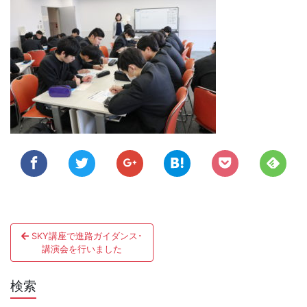
投
SKY講座で進路ガイダンス･
稿
講演会を行いました
ナ
検索
ビ