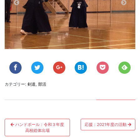
カテゴリー:
剣道
,
部活
投
ハンドボール：令和３年度
応援：2021年度の活動
稿
高校総体出場