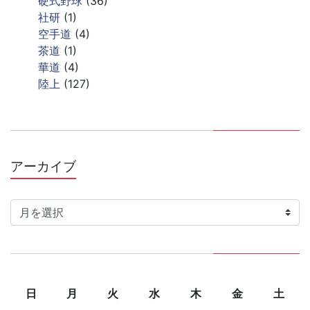
硬式野球
(36)
社研
(1)
空手道
(4)
茶道
(1)
華道
(4)
陸上
(127)
アーカイブ
ア
ー
カ
イ
ブ
日
月
火
水
木
金
土