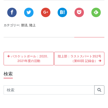
カテゴリー:
部活
,
陸上
投
バスケットボール：2020、
陸上部：ラストスパート352号
稿
2021年度の活動
（第60回 記録会）
ナ
検索
ビ
ゲ
Search
ー
シ