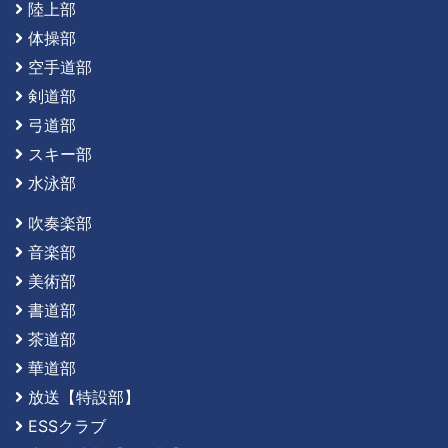
陸上部
体操部
空手道部
剣道部
弓道部
スキー部
水泳部
吹奏楽部
音楽部
美術部
書道部
茶道部
華道部
放送【特設部】
ESSクラブ