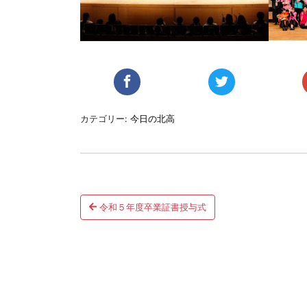
カテゴリー:
今日の北高
投
令和５年度卒業証書授与式
稿
ナ
ビ
ゲ