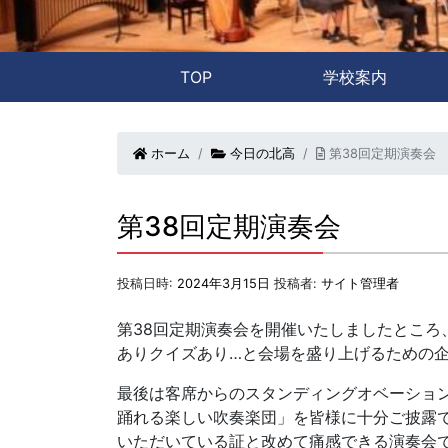
TOP
学校案内
ホーム
今日の北高
第38回定期演奏会
第38回定期演奏会
投稿日時:
2024年3月15日
投稿者:
サイト管理者
第38回定期演奏会を開催いたしましたとこ
ありクイズあり…と会場を盛り上げるための
最後は客席からのスタンディングオベーショ
踊れる楽しい吹奏楽団」を皆様に十分ご披露
いただいている証と改めて痛感できる演奏会