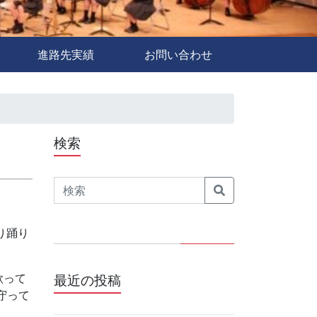
進路先実績
お問い合わせ
検索
Search
り踊り
歌って
最近の投稿
守って