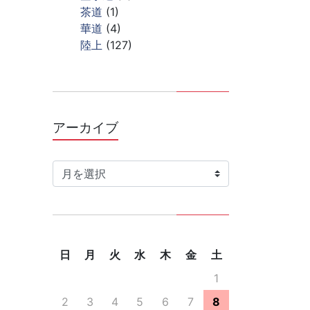
茶道
(1)
華道
(4)
陸上
(127)
アーカイブ
ア
ー
カ
イ
ブ
日
月
火
水
木
金
土
1
2
3
4
5
6
7
8