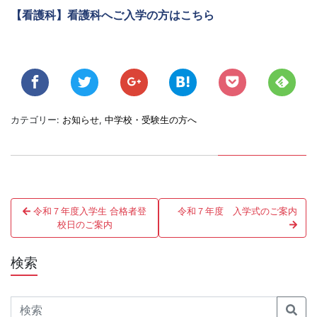
【看護科】看護科へご入学の方はこちら
カテゴリー:
お知らせ
,
中学校・受験生の方へ
投
令和７年度入学生 合格者登
令和７年度 入学式のご案内
稿
校日のご案内
ナ
検索
ビ
ゲ
Search