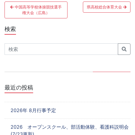
投
中国高等学校体操競技選手
県高校総合体育大会
稿
権大会（広島）
ナ
検索
ビ
ゲ
Search
ー
シ
ョ
最近の投稿
ン
2026年 8月行事予定
2026 オープンスクール、部活動体験、看護科説明会
(7/23更新)