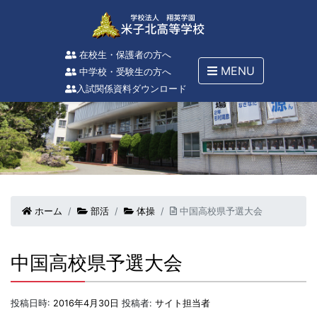
在校生・保護者の方へ
MENU
中学校・受験生の方へ
入試関係資料ダウンロード
ホーム
部活
体操
中国高校県予選大会
中国高校県予選大会
投稿日時:
2016年4月30日
投稿者:
サイト担当者