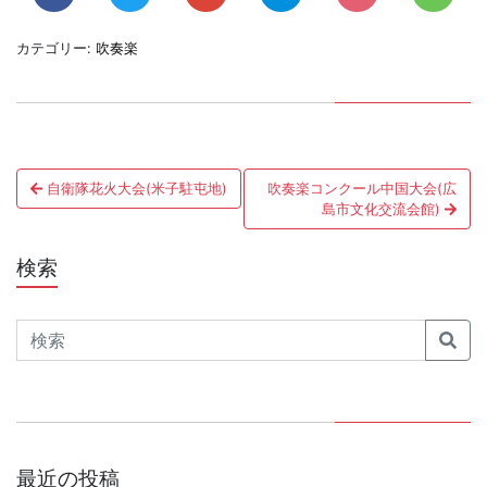
カテゴリー:
吹奏楽
投
自衛隊花火大会(米子駐屯地)
吹奏楽コンクール中国大会(広
稿
島市文化交流会館)
ナ
検索
ビ
ゲ
Search
ー
シ
ョ
最近の投稿