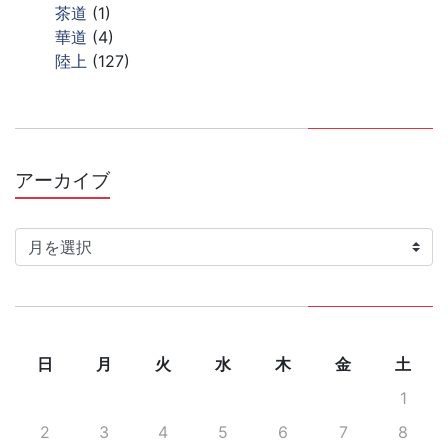
茶道
(1)
華道
(4)
陸上
(127)
アーカイブ
ア
ー
カ
イ
ブ
日
月
火
水
木
金
土
1
2
3
4
5
6
7
8