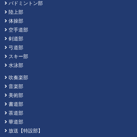
バドミントン部
陸上部
体操部
空手道部
剣道部
弓道部
スキー部
水泳部
吹奏楽部
音楽部
美術部
書道部
茶道部
華道部
放送【特設部】