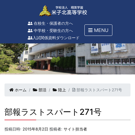
在校生・保護者の方へ
MENU
中学校・受験生の方へ
入試関係資料ダウンロード
ホーム
部活
陸上
部報ラストスパート271号
部報ラストスパート271号
投稿日時:
2015年8月2日
投稿者:
サイト担当者